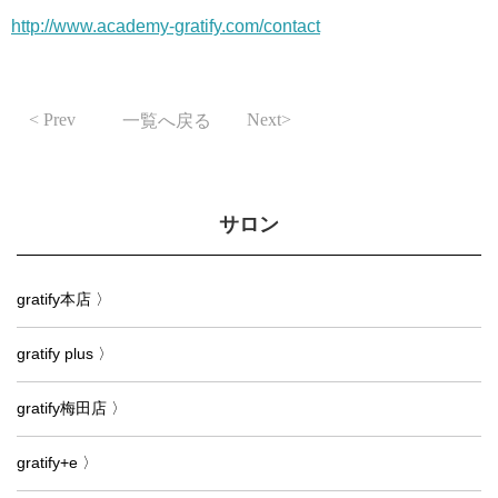
http://www.academy-gratify.com/contact
Prev
Next
一覧へ戻る
サロン
gratify本店 〉
gratify plus 〉
gratify梅田店 〉
gratify+e 〉