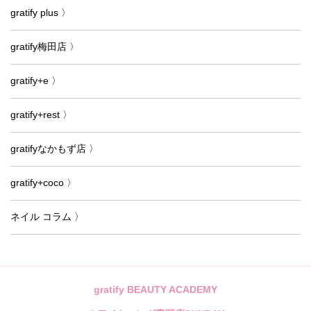
gratify plus 〉
gratify梅田店 〉
gratify+e 〉
gratify+rest 〉
gratifyなかもず店 〉
gratify+coco 〉
ネイル コラム 〉
gratify BEAUTY ACADEMY