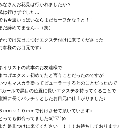
みなさんお花見は行かれましたか？
私は行けずでした…
でも今週いっぱいならまだセーフかな？と！！
まだ諦めてません…（笑）
それでは先日まつげエクステ付けに来てくださった
お客様のお目元です♩
ネイリストの武本のお友達様で
まつげエクステ初めてだと言うことだったのですが
いつもマスカラ塗ってビューラーするとのことだったので
Cカールで黒目の位置に長いエクステを持ってくることで
縦幅に長くパッチリとしたお目元に仕上がりました♩
８ｍｍ～１０ｍｍで付けさせて頂いています♪
とっても似合ってましたo(^▽^)o
また是非つけに来てください！！！！お待ちしております♩