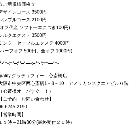
☆ご新規様価格☆
デザインコース 3500円
シンプルコース 2100円
(オフ代金 ソフト一本につき100円)
シルクエクステ 3500円
ミンク、セーブルエクステ 4000円
(ハーフオフ 500円、全オフ 1000円)
-*-*=-:=*–:**–*—-:–**-*:==—*=-
gratify グラティフィー 心斎橋店
大阪市中央区西心斎橋1－8－10 アメリカンスクエアビル６階
（心斎橋オーパすぐ！！）
【ご予約・お問い合わせ】
06-6245-2190
【営業時間】
１１時～21時30分(最終受付２０時）