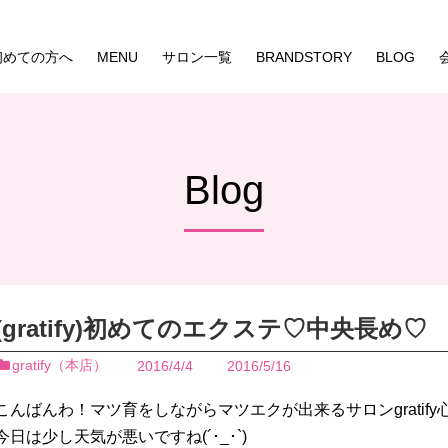
初めての方へ
MENU
サロン一覧
BRANDSTORY
BLOG
Blog
(gratify)初めてのエクステ♡中央長め♡
gratify（本店）
2016/4/4
2016/5/16
こんばんわ！マツ育をしながらマツエクが出来るサロンgratify心斎
今日は少し天気が悪いですね(´･_･`)