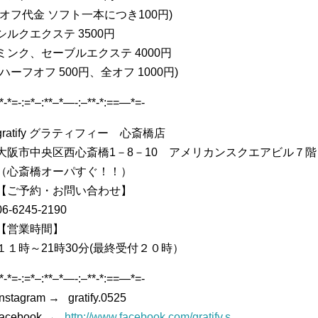
(オフ代金 ソフト一本につき100円)
シルクエクステ 3500円
ミンク、セーブルエクステ 4000円
(ハーフオフ 500円、全オフ 1000円)
-*-*=-:=*–:**–*—-:–**-*:==—*=-
gratify グラティフィー 心斎橋店
大阪市中央区西心斎橋1－8－10 アメリカンスクエアビル７階
（心斎橋オーパすぐ！！）
【ご予約・お問い合わせ】
06-6245-2190
【営業時間】
１１時～21時30分(最終受付２０時）
-*-*=-:=*–:**–*—-:–**-*:==—*=-
instagram → gratify.0525
facebook →
http://www.facebook.com/gratify.s