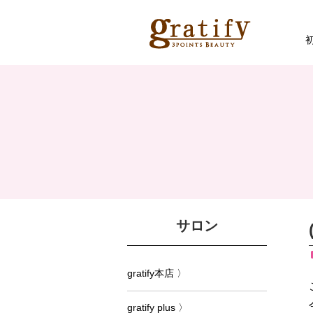
サロン
gratify本店 〉
gratify plus 〉