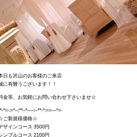
本日も沢山のお客様のご来店
誠に有難うございます！！
料金等、お気軽にお問い合わせ下さいませ☆
-*-*=-:=*–:**–*—-:–**-*:==—*=-
☆ご新規様価格☆
デザインコース 3500円
シンプルコース 2100円