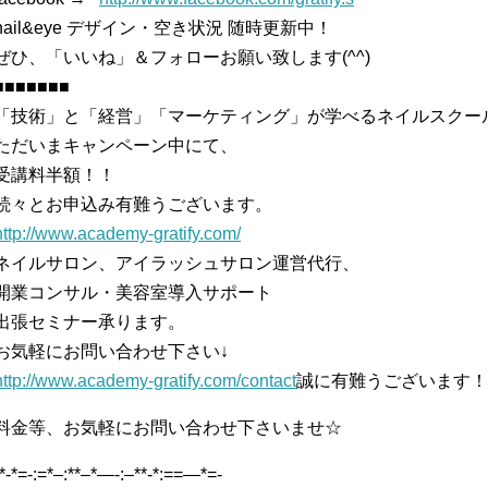
nail&eye デザイン・空き状況 随時更新中！
ぜひ、「いいね」＆フォローお願い致します(^^)
■■■■■■■
「技術」と「経営」「マーケティング」が学べるネイルスクー
ただいまキャンペーン中にて、
受講料半額！！
続々とお申込み有難うございます。
http://www.academy-gratify.com/
ネイルサロン、アイラッシュサロン運営代行、
開業コンサル・美容室導入サポート
出張セミナー承ります。
お気軽にお問い合わせ下さい↓
http://www.academy-gratify.com/contact
誠に有難うございます！
料金等、お気軽にお問い合わせ下さいませ☆
-*-*=-:=*–:**–*—-:–**-*:==—*=-