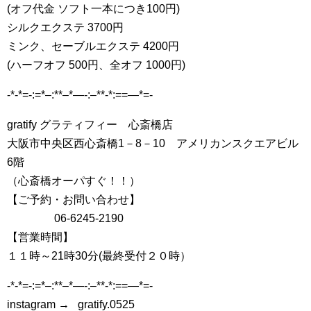
(オフ代金 ソフト一本につき100円)
シルクエクステ 3700円
ミンク、セーブルエクステ 4200円
(ハーフオフ 500円、全オフ 1000円)
-*-*=-:=*–:**–*—-:–**-*:==—*=-
gratify グラティフィー 心斎橋店
大阪市中央区西心斎橋1－8－10 アメリカンスクエアビル
6階
（心斎橋オーパすぐ！！）
【ご予約・お問い合わせ】
06-6245-2190
【営業時間】
１１時～21時30分(最終受付２０時）
-*-*=-:=*–:**–*—-:–**-*:==—*=-
instagram → gratify.0525