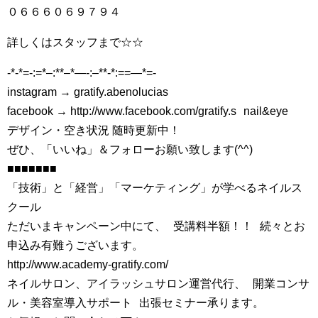
０６６６０６９７９４
詳しくはスタッフまで☆☆
-*-*=-:=*–:**–*—-:–**-*:==—*=-
instagram → gratify.abenolucias
facebook → http://www.facebook.com/gratify.s nail&eye
デザイン・空き状況 随時更新中！
ぜひ、「いいね」＆フォローお願い致します(^^)
■■■■■■■
「技術」と「経営」「マーケティング」が学べるネイルス
クール
ただいまキャンペーン中にて、 受講料半額！！ 続々とお
申込み有難うございます。
http://www.academy-gratify.com/
ネイルサロン、アイラッシュサロン運営代行、 開業コンサ
ル・美容室導入サポート 出張セミナー承ります。