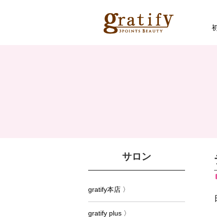
サロン
gratify本店 〉
gratify plus 〉