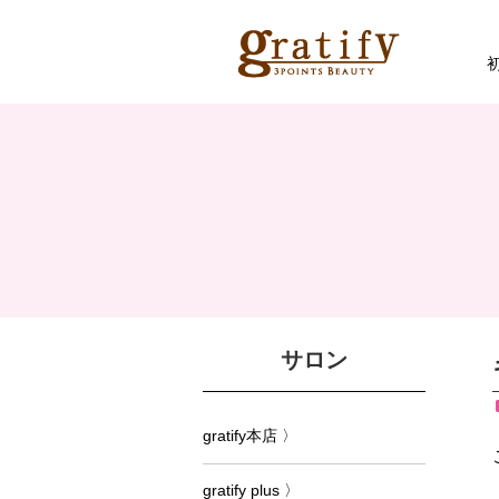
サロン
gratify本店 〉
gratify plus 〉