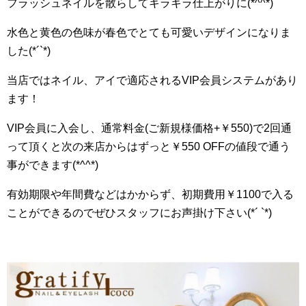
フラッシュネイルを散らしてキラキラ仕上がりに(*^^*)
水色と黄色の色味が春色でとても可愛いデザインになりま
した(*´`*)
当店ではネイル、アイで適応されるVIP会員システムがあり
ます！
VIP会員に入会し、通常料金(ご新規様価格+￥550)で2回通
って頂くと次の来店からはずっと￥550 OFFの値段で通う
事ができます(*^^*)
有効期限や年間費などはかからず、初期費用￥1100で入る
ことができるのでぜひスタッフにお声掛け下さい(*´ `*)