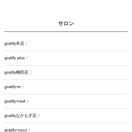
サロン
gratify本店 〉
gratify plus 〉
gratify梅田店 〉
gratify+e 〉
gratify+rest 〉
gratifyなかもず店 〉
gratify+coco 〉